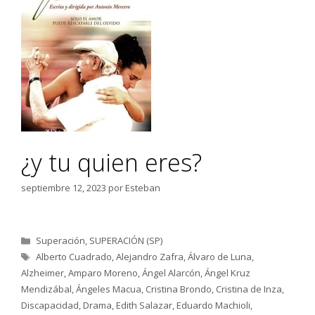
¿y tu quien eres?
septiembre 12, 2023
por
Esteban
Categorías
Superación
,
SUPERACIÓN (SP)
Etiquetas
Alberto Cuadrado
,
Alejandro Zafra
,
Álvaro de Luna
,
Alzheimer
,
Amparo Moreno
,
Ángel Alarcón
,
Ángel Kruz
Mendizábal
,
Ángeles Macua
,
Cristina Brondo
,
Cristina de Inza
,
Discapacidad
,
Drama
,
Edith Salazar
,
Eduardo Machioli
,