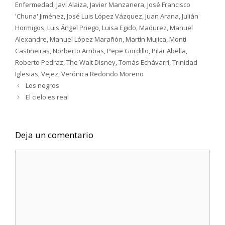
Enfermedad
,
Javi Alaiza
,
Javier Manzanera
,
José Francisco
'Chuna' Jiménez
,
José Luis López Vázquez
,
Juan Arana
,
Julián
Hormigos
,
Luis Ángel Priego
,
Luisa Egido
,
Madurez
,
Manuel
Alexandre
,
Manuel López Marañón
,
Martín Mujica
,
Monti
Castiñeiras
,
Norberto Arribas
,
Pepe Gordillo
,
Pilar Abella
,
Roberto Pedraz
,
The Walt Disney
,
Tomás Echávarri
,
Trinidad
Iglesias
,
Vejez
,
Verónica Redondo Moreno
Los negros
El cielo es real
Deja un comentario
Comentario