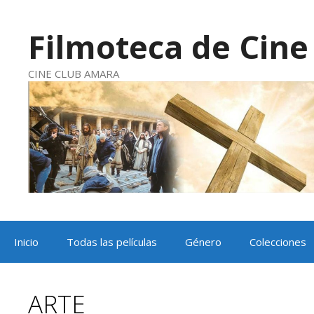
Saltar
al
contenido
Filmoteca de Cine 
CINE CLUB AMARA
Inicio
Todas las películas
Género
Colecciones
ARTE