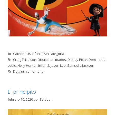
Categorías
Catequesis Infantil
,
Sin categoría
Etiquetas
Craig T. Nelson
,
Dibujos animados
,
Disney Pixar
,
Dominique
Louis
,
Holly Hunter
,
Infantil
,
Jason Lee
,
Samuel L Jackson
Deja un comentario
El principito
febrero 10, 2020
por
Esteban