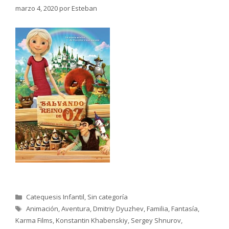
marzo 4, 2020
por
Esteban
Categorías
Catequesis Infantil
,
Sin categoría
Etiquetas
Animación
,
Aventura
,
Dmitriy Dyuzhev
,
Familia
,
Fantasía
,
Karma Films
,
Konstantin Khabenskiy
,
Sergey Shnurov
,