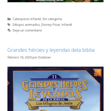
Categorías
Catequesis Infantil
,
Sin categoría
Etiquetas
Dibujos animados
,
Disney Pixar
,
Infantil
Deja un comentario
Grandes héroes y leyendas dela biblia
febrero 10, 2020
por
Esteban