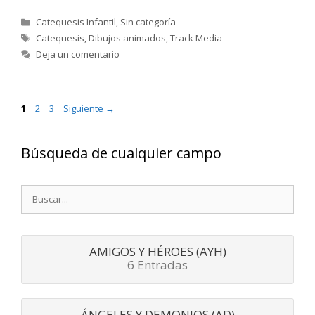
Categorías
Catequesis Infantil
,
Sin categoría
Etiquetas
Catequesis
,
Dibujos animados
,
Track Media
Deja un comentario
Página
Página
Página
1
2
3
Siguiente
→
Búsqueda de cualquier campo
Buscar:
AMIGOS Y HÉROES (AYH)
6 Entradas
ÁNGELES Y DEMONIOS (AD)