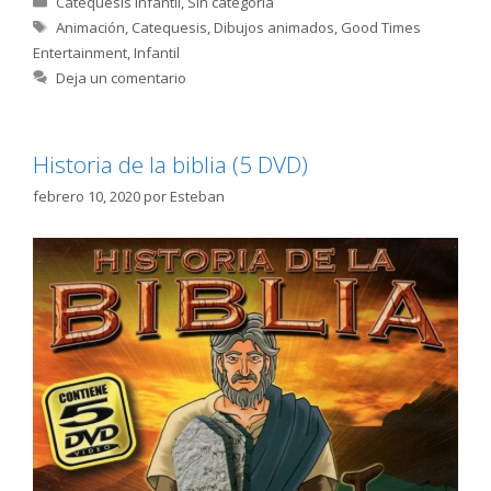
Catequesis Infantil
,
Sin categoría
Etiquetas
Animación
,
Catequesis
,
Dibujos animados
,
Good Times
Entertainment
,
Infantil
Deja un comentario
Historia de la biblia (5 DVD)
febrero 10, 2020
por
Esteban