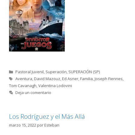
Categorías
Pastoral Juvenil
,
Superación
,
SUPERACIÓN (SP)
Etiquetas
Aventura
,
David Mazouz
,
Ed Asner
,
Familia
,
Joseph Fiennes
,
Tom Cavanagh
,
Valentina Lodovini
Deja un comentario
Los Rodríguez y el Más Allá
marzo 15, 2022
por
Esteban