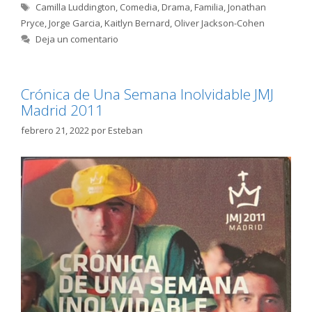
Etiquetas
Camilla Luddington
,
Comedia
,
Drama
,
Familia
,
Jonathan
Pryce
,
Jorge Garcia
,
Kaitlyn Bernard
,
Oliver Jackson-Cohen
Deja un comentario
Crónica de Una Semana Inolvidable JMJ
Madrid 2011
febrero 21, 2022
por
Esteban