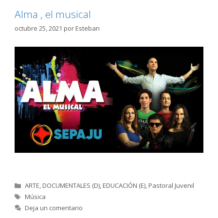
Alma , el musical
octubre 25, 2021
por
Esteban
Categorías
ARTE
,
DOCUMENTALES (D)
,
EDUCACIÓN (E)
,
Pastoral Juvenil
Etiquetas
Música
Deja un comentario