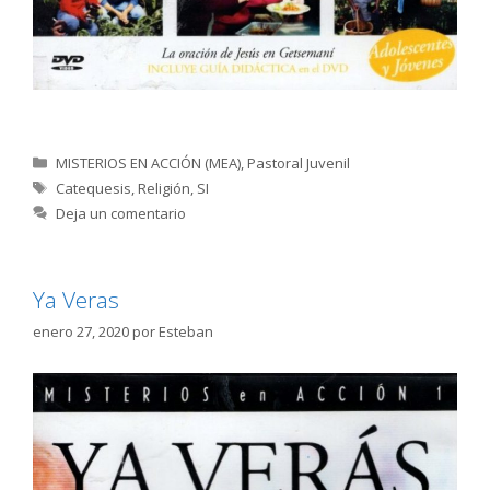
Categorías
MISTERIOS EN ACCIÓN (MEA)
,
Pastoral Juvenil
Etiquetas
Catequesis
,
Religión
,
SI
Deja un comentario
Ya Veras
enero 27, 2020
por
Esteban