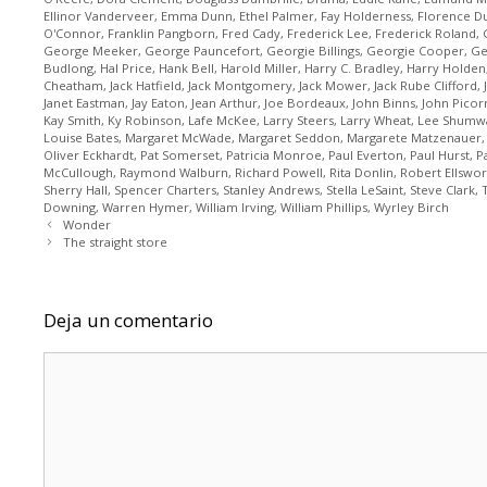
Ellinor Vanderveer
,
Emma Dunn
,
Ethel Palmer
,
Fay Holderness
,
Florence D
O'Connor
,
Franklin Pangborn
,
Fred Cady
,
Frederick Lee
,
Frederick Roland
,
George Meeker
,
George Pauncefort
,
Georgie Billings
,
Georgie Cooper
,
Ge
Budlong
,
Hal Price
,
Hank Bell
,
Harold Miller
,
Harry C. Bradley
,
Harry Holden
Cheatham
,
Jack Hatfield
,
Jack Montgomery
,
Jack Mower
,
Jack Rube Clifford
,
Janet Eastman
,
Jay Eaton
,
Jean Arthur
,
Joe Bordeaux
,
John Binns
,
John Picorr
Kay Smith
,
Ky Robinson
,
Lafe McKee
,
Larry Steers
,
Larry Wheat
,
Lee Shumw
Louise Bates
,
Margaret McWade
,
Margaret Seddon
,
Margarete Matzenauer
Oliver Eckhardt
,
Pat Somerset
,
Patricia Monroe
,
Paul Everton
,
Paul Hurst
,
P
McCullough
,
Raymond Walburn
,
Richard Powell
,
Rita Donlin
,
Robert Ellswor
Sherry Hall
,
Spencer Charters
,
Stanley Andrews
,
Stella LeSaint
,
Steve Clark
,
Downing
,
Warren Hymer
,
William Irving
,
William Phillips
,
Wyrley Birch
Wonder
The straight store
Deja un comentario
Comentario