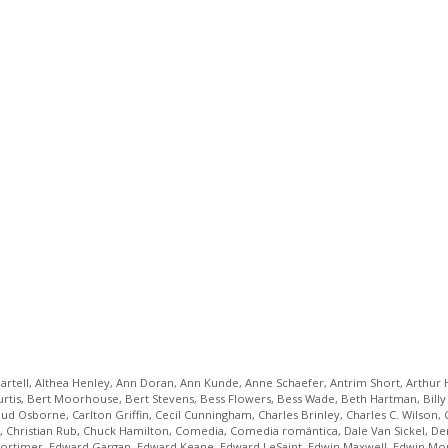
rtell
,
Althea Henley
,
Ann Doran
,
Ann Kunde
,
Anne Schaefer
,
Antrim Short
,
Arthur 
rtis
,
Bert Moorhouse
,
Bert Stevens
,
Bess Flowers
,
Bess Wade
,
Beth Hartman
,
Bill
ud Osborne
,
Carlton Griffin
,
Cecil Cunningham
,
Charles Brinley
,
Charles C. Wilson
,
,
Christian Rub
,
Chuck Hamilton
,
Comedia
,
Comedia romántica
,
Dale Van Sickel
,
De
ortimer
,
Edward Gargan
,
Edward Keane
,
Edward LeSaint
,
Edwin Maxwell
,
Edwin Mo