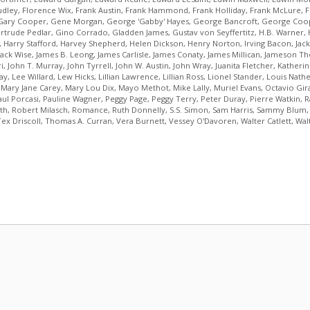
udley
,
Florence Wix
,
Frank Austin
,
Frank Hammond
,
Frank Holliday
,
Frank McLure
,
F
Gary Cooper
,
Gene Morgan
,
George 'Gabby' Hayes
,
George Bancroft
,
George Coo
rtrude Pedlar
,
Gino Corrado
,
Gladden James
,
Gustav von Seyffertitz
,
H.B. Warner
,
,
Harry Stafford
,
Harvey Shepherd
,
Helen Dickson
,
Henry Norton
,
Irving Bacon
,
Jack
Jack Wise
,
James B. Leong
,
James Carlisle
,
James Conaty
,
James Millican
,
Jameson T
i
,
John T. Murray
,
John Tyrrell
,
John W. Austin
,
John Wray
,
Juanita Fletcher
,
Katherin
ay
,
Lee Willard
,
Lew Hicks
,
Lillian Lawrence
,
Lillian Ross
,
Lionel Stander
,
Louis Nath
,
Mary Jane Carey
,
Mary Lou Dix
,
Mayo Methot
,
Mike Lally
,
Muriel Evans
,
Octavio Gir
aul Porcasi
,
Pauline Wagner
,
Peggy Page
,
Peggy Terry
,
Peter Duray
,
Pierre Watkin
,
R
th
,
Robert Milasch
,
Romance
,
Ruth Donnelly
,
S.S. Simon
,
Sam Harris
,
Sammy Blum
Tex Driscoll
,
Thomas A. Curran
,
Vera Burnett
,
Vessey O'Davoren
,
Walter Catlett
,
Wal