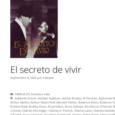
El secreto de vivir
septiembre 8, 2023
por
Esteban
Categorías
FAMILIA (F)
,
Familia y vida
Etiquetas
Adabelle Driver
,
Adolph Faylauer
,
Adrian Rosley
,
Al Herman
,
Alphonse Ma
Arthur Rankin
,
Arthur Stuart Hull
,
Barnett Parker
,
Beatrice Blinn
,
Beatrice Cu
Bobbie Beal
,
Bobby Dunn
,
Boyd Davis
,
Brick Sullivan
,
Broderick O'Farrell
,
B
Conrad
,
Charles Herzinger
,
Charles K. French
,
Charles Lane
,
Charles Sullivan
O'Keefe
,
Dora Clement
,
Douglass Dumbrille
,
Drama
,
Eddie Kane
,
Edmund M