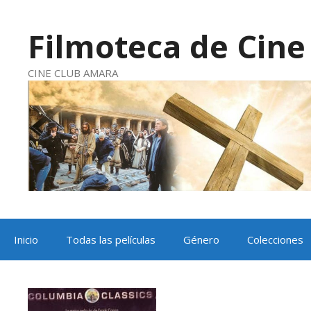
Saltar
al
contenido
Filmoteca de Cine 
CINE CLUB AMARA
Inicio
Todas las películas
Género
Colecciones