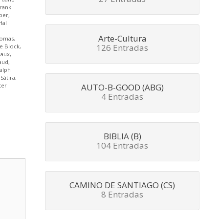
rank
per
,
Hal
Arte-Cultura
homas
,
126 Entradas
e Block
,
eaux
,
aud
,
alph
,
Sátira
,
AUTO-B-GOOD (ABG)
ter
4 Entradas
BIBLIA (B)
104 Entradas
CAMINO DE SANTIAGO (CS)
8 Entradas