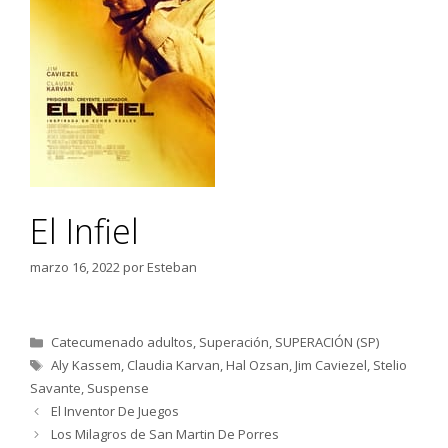
El Infiel
marzo 16, 2022
por
Esteban
Categorías
Catecumenado adultos
,
Superación
,
SUPERACIÓN (SP)
Etiquetas
Aly Kassem
,
Claudia Karvan
,
Hal Ozsan
,
Jim Caviezel
,
Stelio
Savante
,
Suspense
El Inventor De Juegos
Los Milagros de San Martin De Porres