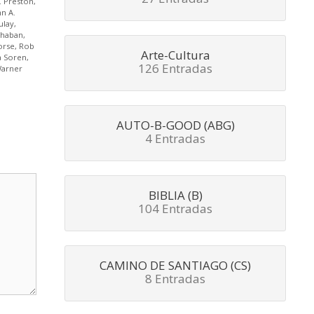
A. Preston
,
hn A.
ulay
,
Chaban
,
orse
,
Rob
Arte-Cultura
a Soren
,
126 Entradas
arner
AUTO-B-GOOD (ABG)
4 Entradas
BIBLIA (B)
104 Entradas
CAMINO DE SANTIAGO (CS)
8 Entradas