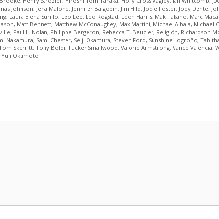
 Brooke
,
Henry Strozier
,
Hiroshi Tom Tanaka
,
Holly Cross Vagley
,
Ian Whitcomb
,
J.
omas Johnson
,
Jena Malone
,
Jennifer Balgobin
,
Jim Hild
,
Jodie Foster
,
Joey Dente
,
Jo
ing
,
Laura Elena Surillo
,
Leo Lee
,
Leo Rogstad
,
Leon Harris
,
Mak Takano
,
Marc Maca
mason
,
Matt Bennett
,
Matthew McConaughey
,
Max Martini
,
Michael Albala
,
Michael 
ille
,
Paul L. Nolan
,
Philippe Bergeron
,
Rebecca T. Beucler
,
Religión
,
Richardson M
mi Nakamura
,
Sami Chester
,
Seiji Okamura
,
Steven Ford
,
Sunshine Logroño
,
Tabith
Tom Skerritt
,
Tony Boldi
,
Tucker Smallwood
,
Valorie Armstrong
,
Vance Valencia
,
W
,
Yuji Okumoto