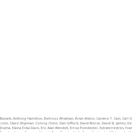
Bassett
,
Anthony Hamilton
,
Behrooz Afrakhan
,
Brian Alston
,
Candice T. Cain
,
Carl G
icción
,
Claire Shipman
,
Conroy Chino
,
Dan Gifford
,
David Morse
,
David St. James
,
De
Drama
,
Elaina Erika Davis
,
Eric Alan Wendell
,
Errica Poindexter
,
Extraterrestres
,
Fra