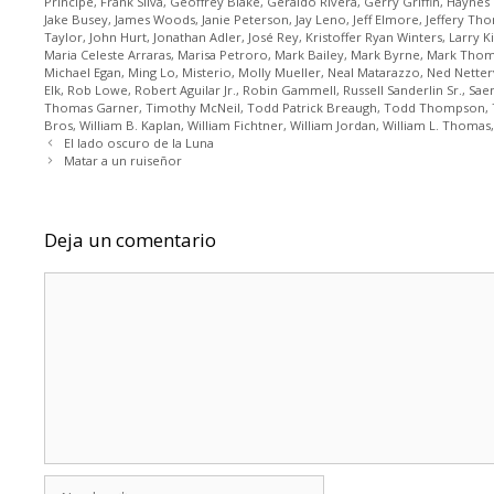
Principe
,
Frank Silva
,
Geoffrey Blake
,
Geraldo Rivera
,
Gerry Griffin
,
Haynes
Jake Busey
,
James Woods
,
Janie Peterson
,
Jay Leno
,
Jeff Elmore
,
Jeffery Th
Taylor
,
John Hurt
,
Jonathan Adler
,
José Rey
,
Kristoffer Ryan Winters
,
Larry K
Maria Celeste Arraras
,
Marisa Petroro
,
Mark Bailey
,
Mark Byrne
,
Mark Tho
Michael Egan
,
Ming Lo
,
Misterio
,
Molly Mueller
,
Neal Matarazzo
,
Ned Netterv
Elk
,
Rob Lowe
,
Robert Aguilar Jr.
,
Robin Gammell
,
Russell Sanderlin Sr.
,
Sae
Thomas Garner
,
Timothy McNeil
,
Todd Patrick Breaugh
,
Todd Thompson
,
Bros
,
William B. Kaplan
,
William Fichtner
,
William Jordan
,
William L. Thomas
El lado oscuro de la Luna
Matar a un ruiseñor
Deja un comentario
Comentario
Nombre