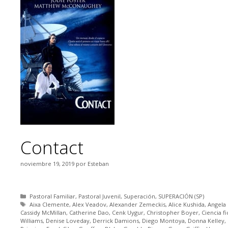
Contact
noviembre 19, 2019
por
Esteban
Categorías
Pastoral Familiar
,
Pastoral Juvenil
,
Superación
,
SUPERACIÓN (SP)
Etiquetas
Aixa Clemente
,
Alex Veadov
,
Alexander Zemeckis
,
Alice Kushida
,
Angela 
Cassidy McMillan
,
Catherine Dao
,
Cenk Uygur
,
Christopher Boyer
,
Ciencia f
Williams
,
Denise Loveday
,
Derrick Damions
,
Diego Montoya
,
Donna Kelley
,