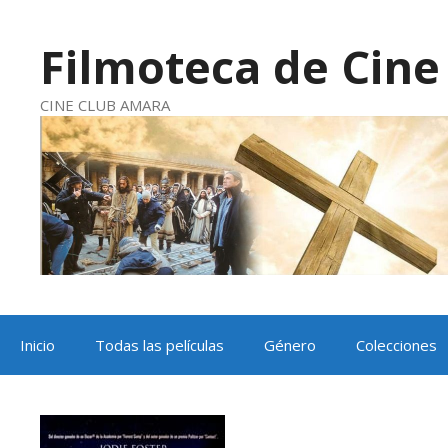
Saltar
al
contenido
Filmoteca de Cine 
CINE CLUB AMARA
Inicio
Todas las películas
Género
Colecciones