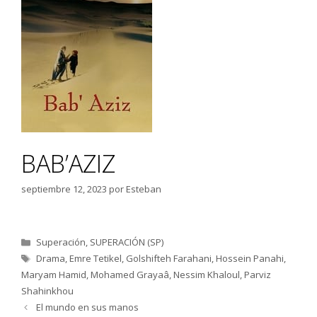
BAB’AZIZ
septiembre 12, 2023
por
Esteban
Categorías
Superación
,
SUPERACIÓN (SP)
Etiquetas
Drama
,
Emre Tetikel
,
Golshifteh Farahani
,
Hossein Panahi
,
Maryam Hamid
,
Mohamed Grayaâ
,
Nessim Khaloul
,
Parviz
Shahinkhou
El mundo en sus manos