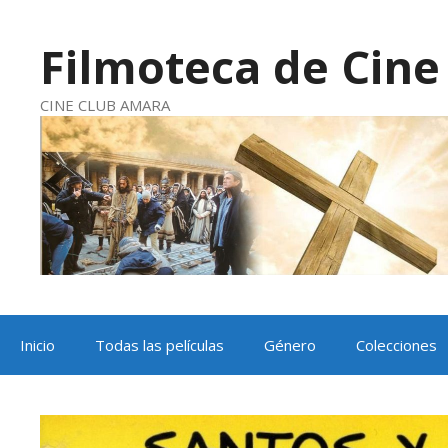
Saltar
al
contenido
Filmoteca de Cine 
CINE CLUB AMARA
Inicio
Todas las películas
Género
Colecciones