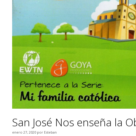
San José Nos enseña la O
enero 27, 2020
por
Esteban