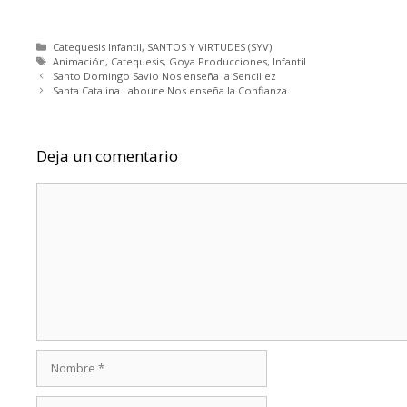
Categorías
Catequesis Infantil
,
SANTOS Y VIRTUDES (SYV)
Etiquetas
Animación
,
Catequesis
,
Goya Producciones
,
Infantil
Santo Domingo Savio Nos enseña la Sencillez
Santa Catalina Laboure Nos enseña la Confianza
Deja un comentario
Comentario
Nombre
Correo