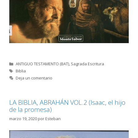
Categorías
ANTIGUO TESTAMENTO (BAT)
,
Sagrada Escritura
Etiquetas
Biblia
Deja un comentario
LA BIBLIA, ABRAHÁN VOL.2 (Isaac, el hijo
de la promesa)
marzo 19, 2020
por
Esteban