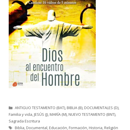
Categorías
ANTIGUO TESTAMENTO (BAT)
,
BIBLIA (B)
,
DOCUMENTALES (D)
,
Familia y vida
,
JESÚS (J)
,
MARÍA (M)
,
NUEVO TESTAMENTO (BNT)
,
Sagrada Escritura
Etiquetas
Biblia
,
Documental
,
Educación
,
Formación
,
Historia
,
Religión