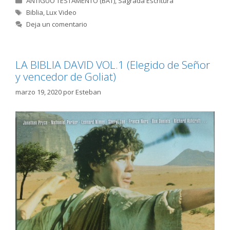
ANTIGUO TESTAMENTO (BAT)
,
Sagrada Escritura
Etiquetas
Biblia
,
Lux Video
Deja un comentario
LA BIBLIA DAVID VOL.1 (Elegido de Señor
y vencedor de Goliat)
marzo 19, 2020
por
Esteban