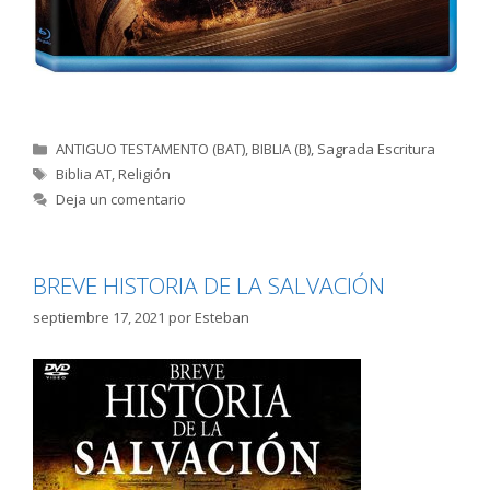
Categorías
ANTIGUO TESTAMENTO (BAT)
,
BIBLIA (B)
,
Sagrada Escritura
Etiquetas
Biblia AT
,
Religión
Deja un comentario
BREVE HISTORIA DE LA SALVACIÓN
septiembre 17, 2021
por
Esteban