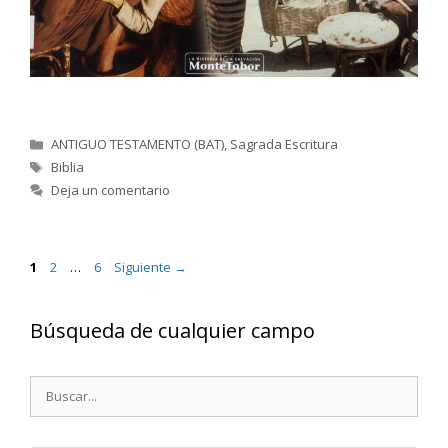
Categorías
ANTIGUO TESTAMENTO (BAT)
,
Sagrada Escritura
Etiquetas
Biblia
Deja un comentario
Página
Página
Página
1
2
…
6
Siguiente
→
Búsqueda de cualquier campo
Buscar: