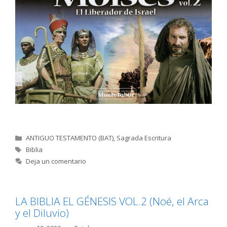
Categorías
ANTIGUO TESTAMENTO (BAT)
,
Sagrada Escritura
Etiquetas
Biblia
Deja un comentario
LA BIBLIA EL GÉNESIS VOL.2 (Noé, el Arca
y el Diluvio)