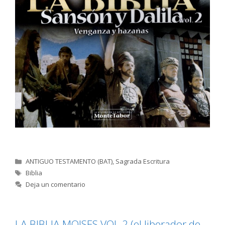
Categorías
ANTIGUO TESTAMENTO (BAT)
,
Sagrada Escritura
Etiquetas
Biblia
Deja un comentario
LA BIBLIA MOISES VOL.2 (el liberador de