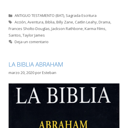
Categorías
ANTIGUO TESTAMENTO (BAT)
,
Sagrada Escritura
Etiquetas
Acción
,
Aventura
,
Biblia
,
Billy Zane
,
Caitlin Leahy
,
Drama
,
Frances Sholto-Douglas
,
Jackson Rathbone
,
Karma Films
,
Santos
,
Taylor James
Deja un comentario
LA BIBLIA ABRAHAM
marzo 20, 2020
por
Esteban