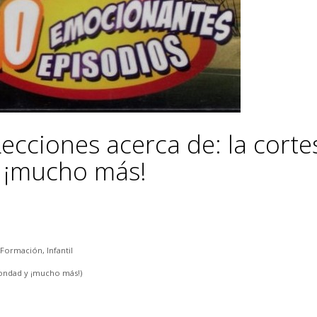
cciones acerca de: la cortes
 y ¡mucho más!
Formación
,
Infantil
 bondad y ¡mucho más!)