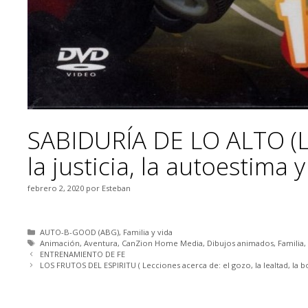
SABIDURÍA DE LO ALTO (Le
la justicia, la autoestima
febrero 2, 2020
por
Esteban
Categorías
AUTO-B-GOOD (ABG)
,
Familia y vida
Etiquetas
Animación
,
Aventura
,
CanZion Home Media
,
Dibujos animados
,
Familia
,
ENTRENAMIENTO DE FE
LOS FRUTOS DEL ESPIRITU ( Lecciones acerca de: el gozo, la lealtad, la