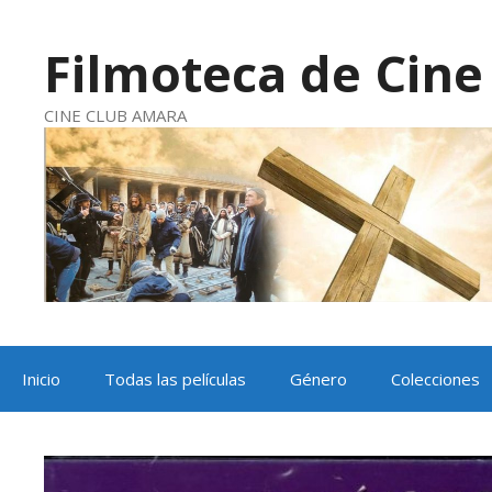
Saltar
al
contenido
Filmoteca de Cine 
CINE CLUB AMARA
Inicio
Todas las películas
Género
Colecciones