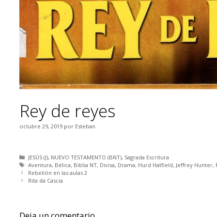
Rey de reyes
octubre 29, 2019
por
Esteban
Categorías
JESÚS (J)
,
NUEVO TESTAMENTO (BNT)
,
Sagrada Escritura
Etiquetas
Aventura
,
Bélica
,
Biblia NT
,
Divisa
,
Drama
,
Hurd Hatfield
,
Jeffrey Hunter
,
Rebelión en las aulas 2
Rita da Cascia
Deja un comentario