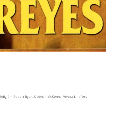
Religión
,
Robert Ryan
,
Siobhán McKenna
,
Viveca Lindfors