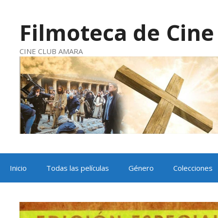
Saltar
al
contenido
Filmoteca de Cine 
CINE CLUB AMARA
Inicio
Todas las películas
Género
Colecciones