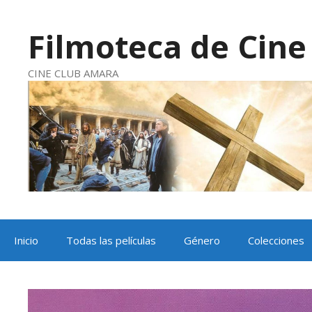
Saltar
al
contenido
Filmoteca de Cine 
CINE CLUB AMARA
Inicio
Todas las películas
Género
Colecciones