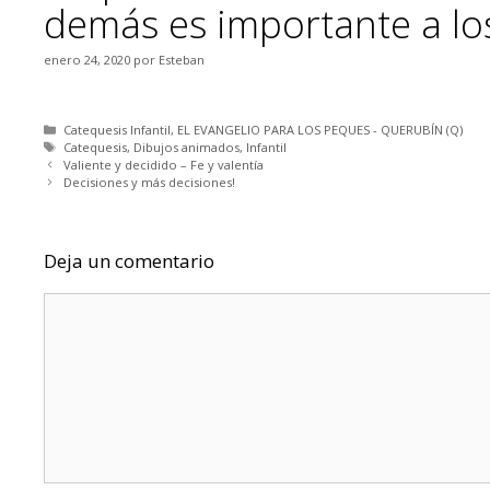
demás es importante a lo
enero 24, 2020
por
Esteban
Categorías
Catequesis Infantil
,
EL EVANGELIO PARA LOS PEQUES - QUERUBÍN (Q)
Etiquetas
Catequesis
,
Dibujos animados
,
Infantil
Valiente y decidido – Fe y valentía
Decisiones y más decisiones!
Deja un comentario
Comentario