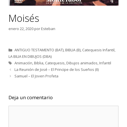
Moisés
enero 22, 2020
por
Esteban
Categorías
ANTIGUO TESTAMENTO (BAT)
,
BIBLIA (B)
,
Catequesis Infantil
,
LA BILIA EN DIBUJOS (DBA)
Etiquetas
Animación
,
Biblia
,
Catequesis
,
Dibujos animados
,
Infantil
La Reunión de José – El Principe de los Sueños (II)
Samuel – El Joven Profeta
Deja un comentario
Comentario