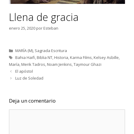
Llena de gracia
enero 25, 2020
por
Esteban
Categorías
MARÍA (M)
,
Sagrada Escritura
Etiquetas
Bahia Haifi
,
Biblia NT
,
Historia
,
Karma Films
,
Kelsey Asbille
,
María
,
Merik Tadros
,
Noam Jenkins
,
Taymour Ghazi
El apóstol
Luz de Soledad
Deja un comentario
Comentario