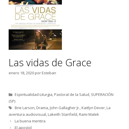
Las vidas de Grace
enero 18, 2020
por
Esteban
Categorías
Espiritualidad-Liturgia
,
Pastoral de la Salud
,
SUPERACIÓN
(SP)
Etiquetas
Brie Larson
,
Drama
,
John Gallagher Jr.
,
Kaitlyn Dever
,
La
aventura audiovisual
,
Lakeith Stanfield
,
Rami Malek
La buena mentira
El apostol