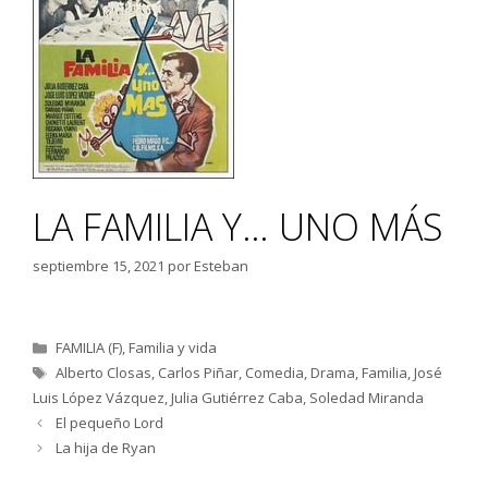
LA FAMILIA Y… UNO MÁS
septiembre 15, 2021
por
Esteban
Categorías
FAMILIA (F)
,
Familia y vida
Etiquetas
Alberto Closas
,
Carlos Piñar
,
Comedia
,
Drama
,
Familia
,
José
Luis López Vázquez
,
Julia Gutiérrez Caba
,
Soledad Miranda
El pequeño Lord
La hija de Ryan