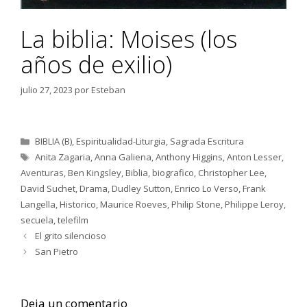
La biblia: Moises (los
años de exilio)
julio 27, 2023
por
Esteban
Categorías
BIBLIA (B)
,
Espiritualidad-Liturgia
,
Sagrada Escritura
Etiquetas
Anita Zagaria
,
Anna Galiena
,
Anthony Higgins
,
Anton Lesser
,
Aventuras
,
Ben Kingsley
,
Biblia
,
biografico
,
Christopher Lee
,
David Suchet
,
Drama
,
Dudley Sutton
,
Enrico Lo Verso
,
Frank
Langella
,
Historico
,
Maurice Roeves
,
Philip Stone
,
Philippe Leroy
,
secuela
,
telefilm
El grito silencioso
San Pietro
Deja un comentario