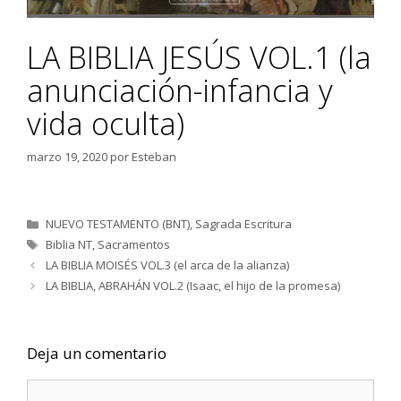
LA BIBLIA JESÚS VOL.1 (la
anunciación-infancia y
vida oculta)
marzo 19, 2020
por
Esteban
Categorías
NUEVO TESTAMENTO (BNT)
,
Sagrada Escritura
Etiquetas
Biblia NT
,
Sacramentos
LA BIBLIA MOISÉS VOL.3 (el arca de la alianza)
LA BIBLIA, ABRAHÁN VOL.2 (Isaac, el hijo de la promesa)
Deja un comentario
Comentario