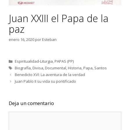
Juan XXIII el Papa de la
paz
enero 16, 2020
por
Esteban
Categorías
Espiritualidad-Liturgia
,
PAPAS (PP)
Etiquetas
Biografía
,
Divisa
,
Documental
,
Historia
,
Papa
,
Santos
Benedicto XVI: La aventura de la verdad
Juan Pablo II su vida su pontificado
Deja un comentario
Comentario