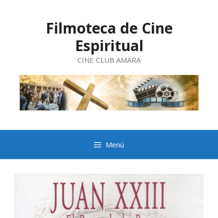
Saltar
al
contenido
Filmoteca de Cine
Espiritual
CINE CLUB AMARA
Menú