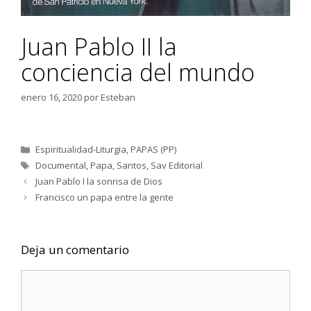
Juan Pablo II la
conciencia del mundo
enero 16, 2020
por
Esteban
Categorías
Espiritualidad-Liturgia
,
PAPAS (PP)
Etiquetas
Documental
,
Papa
,
Santos
,
Sav Editorial
Juan Pablo I la sonrisa de Dios
Francisco un papa entre la gente
Deja un comentario
Comentario