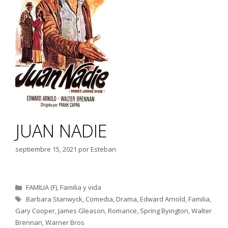
JUAN NADIE
septiembre 15, 2021
por
Esteban
Categorías
FAMILIA (F)
,
Familia y vida
Etiquetas
Barbara Stanwyck
,
Comedia
,
Drama
,
Edward Arnold
,
Familia
,
Gary Cooper
,
James Gleason
,
Romance
,
Spring Byington
,
Walter
Brennan
,
Warner Bros