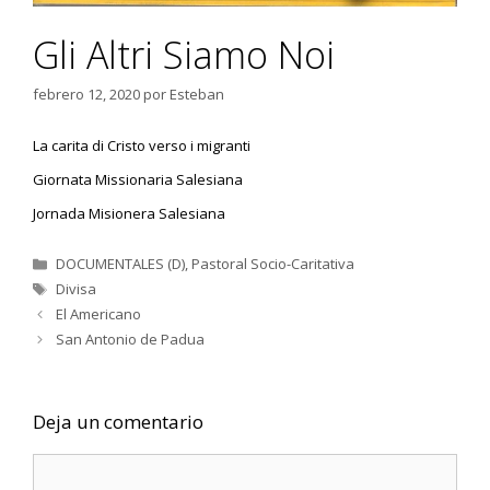
Gli Altri Siamo Noi
febrero 12, 2020
por
Esteban
La carita di Cristo verso i migranti
Giornata Missionaria Salesiana
Jornada Misionera Salesiana
Categorías
DOCUMENTALES (D)
,
Pastoral Socio-Caritativa
Etiquetas
Divisa
El Americano
San Antonio de Padua
Deja un comentario
Comentario