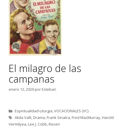
El milagro de las
campanas
enero 12, 2020
por
Esteban
Categorías
Espiritualidad-Liturgia
,
VOCACIONALES (VC)
Etiquetas
Alida Valli
,
Drama
,
Frank Sinatra
,
Fred MacMurray
,
Harold
Vermilyea
,
Lee J. Cobb
,
Resen