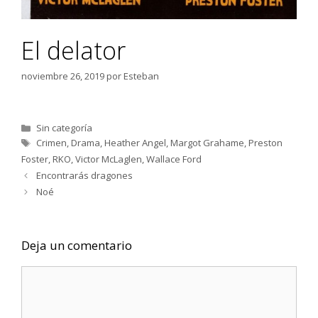
El delator
noviembre 26, 2019
por
Esteban
Categorías
Sin categoría
Etiquetas
Crimen
,
Drama
,
Heather Angel
,
Margot Grahame
,
Preston
Foster
,
RKO
,
Victor McLaglen
,
Wallace Ford
Encontrarás dragones
Noé
Deja un comentario
Comentario