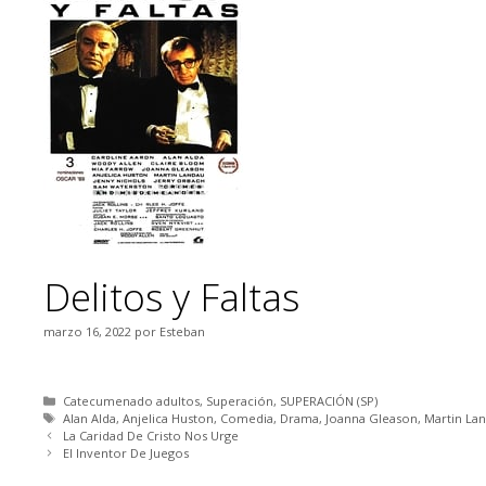
Delitos y Faltas
marzo 16, 2022
por
Esteban
Categorías
Catecumenado adultos
,
Superación
,
SUPERACIÓN (SP)
Etiquetas
Alan Alda
,
Anjelica Huston
,
Comedia
,
Drama
,
Joanna Gleason
,
Martin La
La Caridad De Cristo Nos Urge
El Inventor De Juegos