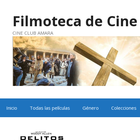
Saltar
al
contenido
Filmoteca de Cine 
CINE CLUB AMARA
Inicio
Todas las películas
Género
Colecciones