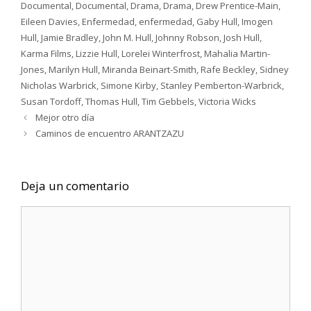
Documental
,
Documental
,
Drama
,
Drama
,
Drew Prentice-Main
,
Eileen Davies
,
Enfermedad
,
enfermedad
,
Gaby Hull
,
Imogen
Hull
,
Jamie Bradley
,
John M. Hull
,
Johnny Robson
,
Josh Hull
,
Karma Films
,
Lizzie Hull
,
Lorelei Winterfrost
,
Mahalia Martin-
Jones
,
Marilyn Hull
,
Miranda Beinart-Smith
,
Rafe Beckley
,
Sidney
Nicholas Warbrick
,
Simone Kirby
,
Stanley Pemberton-Warbrick
,
Susan Tordoff
,
Thomas Hull
,
Tim Gebbels
,
Victoria Wicks
Mejor otro día
Caminos de encuentro ARANTZAZU
Deja un comentario
Comentario