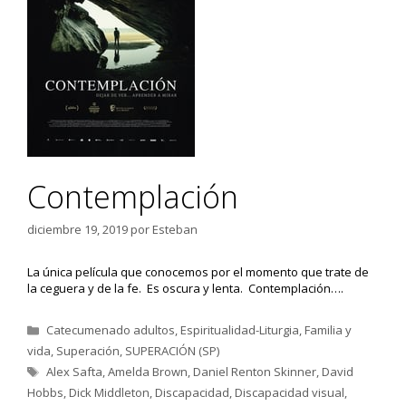
Contemplación
diciembre 19, 2019
por
Esteban
La única película que conocemos por el momento que trate de
la ceguera y de la fe. Es oscura y lenta. Contemplación….
Categorías
Catecumenado adultos
,
Espiritualidad-Liturgia
,
Familia y
vida
,
Superación
,
SUPERACIÓN (SP)
Etiquetas
Alex Safta
,
Amelda Brown
,
Daniel Renton Skinner
,
David
Hobbs
,
Dick Middleton
,
Discapacidad
,
Discapacidad visual
,