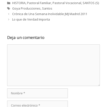
Categorías
HISTORIA
,
Pastoral Familiar
,
Pastoral Vocacional
,
SANTOS (S)
Etiquetas
Goya Producciones
,
Santos
Crónica de Una Semana Inolvidable JMJ Madrid 2011
Lo que de Verdad Importa
Deja un comentario
Comentario
Nombre
Correo
electrónico