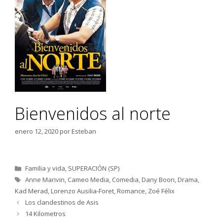
Bienvenidos al norte
enero 12, 2020
por
Esteban
Categorías
Familia y vida
,
SUPERACIÓN (SP)
Etiquetas
Anne Marivin
,
Cameo Media
,
Comedia
,
Dany Boon
,
Drama
,
Kad Merad
,
Lorenzo Ausilia-Foret
,
Romance
,
Zoé Félix
Los clandestinos de Asis
14 Kilometros