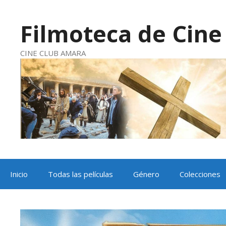
Saltar
al
contenido
Filmoteca de Cine 
CINE CLUB AMARA
Inicio
Todas las películas
Género
Colecciones