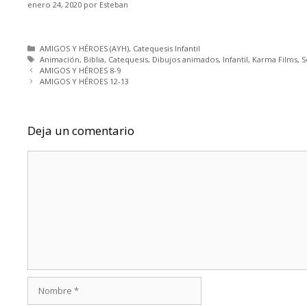
enero 24, 2020
por
Esteban
Categorías
AMIGOS Y HÉROES (AYH)
,
Catequesis Infantil
Etiquetas
Animación
,
Biblia
,
Catequesis
,
Dibujos animados
,
Infantil
,
Karma Films
,
S
AMIGOS Y HÉROES 8-9
AMIGOS Y HÉROES 12-13
Deja un comentario
Comentario
Nombre