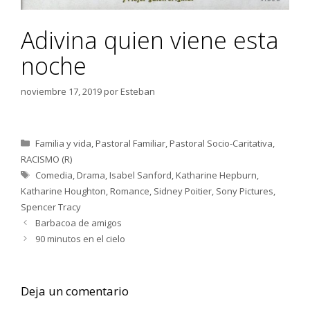
Adivina quien viene esta
noche
noviembre 17, 2019
por
Esteban
Categorías
Familia y vida
,
Pastoral Familiar
,
Pastoral Socio-Caritativa
,
RACISMO (R)
Etiquetas
Comedia
,
Drama
,
Isabel Sanford
,
Katharine Hepburn
,
Katharine Houghton
,
Romance
,
Sidney Poitier
,
Sony Pictures
,
Spencer Tracy
Barbacoa de amigos
90 minutos en el cielo
Deja un comentario