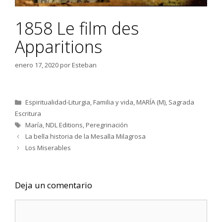
1858 Le film des
Apparitions
enero 17, 2020
por
Esteban
Categorías
Espiritualidad-Liturgia
,
Familia y vida
,
MARÍA (M)
,
Sagrada
Escritura
Etiquetas
María
,
NDL Editions
,
Peregrinación
La bella historia de la Mesalla Milagrosa
Los Miserables
Deja un comentario
Comentario