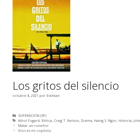
Los gritos del silencio
octubre 4, 2021
por
Esteban
Categorías
SUPERACIÓN (SP)
Etiquetas
Athol Fugard
,
Bélica
,
Craig T. Nelson
,
Drama
,
Haing S. Ngor
,
Historia
,
Joh
Matar un ruiseñor
Dios es mi copiloto