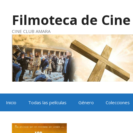
Saltar
al
contenido
Filmoteca de Cine 
CINE CLUB AMARA
Inicio
Todas las películas
Género
Colecciones