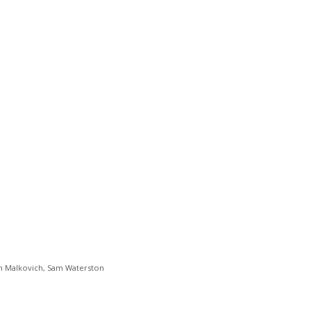
n Malkovich
,
Sam Waterston